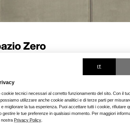
azio Zero
zio per eventi gestito dal Comune di Pale
IT
rivacy
 cookie tecnici necessari al corretto funzionamento del sito. Con il tu
er la formazione, per attivi
ossiamo utilizzare anche cookie analitici e di terze parti per misurar
 e migliorare la tua esperienza. Puoi accettare tutti i cookie, rifiutare q
o gestire le tue preferenze in qualsiasi momento. Per maggiori inform
fiche e per iniziative di 
a nostra
Privacy Policy
.