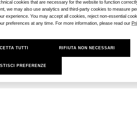
a culturale che anima i C
nical cookies that are necessary for the website to function correctl
nt, we may also use analytics and third-party cookies to measure p
isa tutti i giorni dell’anno.
ur experience. You may accept all cookies, reject non-essential cook
r preferences at any time. For more information, please read our
Pr
CETTA TUTTI
RIFIUTA NON NECESSARI
STISCI PREFERENZE
SOCIAL
urale di
Instagram
Facebook
ura