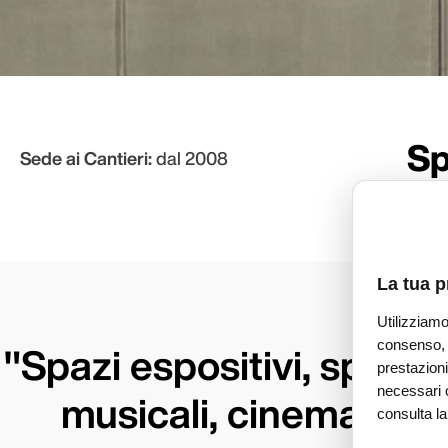
Sp
Sede ai Cantieri:
dal 2008
Spa
La tua p
Utilizziamo
"Spazi espositivi, spazi p
consenso, p
prestazioni
necessari 
musicali, cinematogra
consulta l