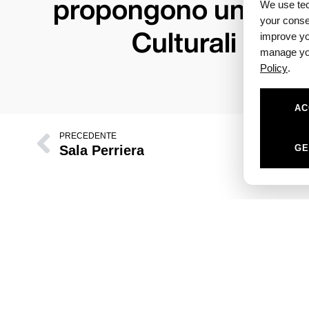
propongono un’offert
We use tech
your conse
Culturali alla Z
improve yo
manage you
Policy
.
AC
PRECEDENTE
Sala Perriera
GE
I Cantieri Culturali alla Zisa sono un polo cult
Palermo dedicato ad arte, spettacolo e cult
contemporanea.