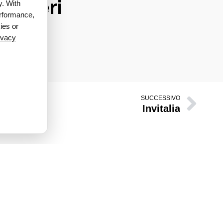
antieri
y. With
erformance,
"
ies or
ivacy
SUCCESSIVO
Invitalia
INFO
Via Paolo Gili, 4 (Palermo)
Orari h. 8:00 — 0.00