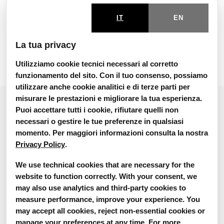
visita il sito internet →
IT
EN
Ditirammu Lab
La tua privacy
Utilizziamo cookie tecnici necessari al corretto
funzionamento del sito. Con il tuo consenso, possiamo
utilizzare anche cookie analitici e di terze parti per
misurare le prestazioni e migliorare la tua esperienza.
"Ha come obiettivo la crescita
Puoi accettare tutti i cookie, rifiutare quelli non
personale sia in termini
necessari o gestire le tue preferenze in qualsiasi
momento. Per maggiori informazioni consulta la nostra
culturali, attraverso la
Privacy Policy
.
riappropriazione delle proprie
We use technical cookies that are necessary for the
tradizioni, che in termini
website to function correctly. With your consent, we
artistici e creativi attraverso
may also use analytics and third-party cookies to
l’apprendimento di forme
measure performance, improve your experience. You
may accept all cookies, reject non-essential cookies or
d’arte – quali danze e canti
manage your preferences at any time. For more